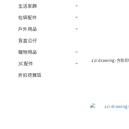
生活家飾
包袋配件
戶外用品
盲盒公仔
寵物用品
zzi drawing-
3C配件
折扣挖寶區