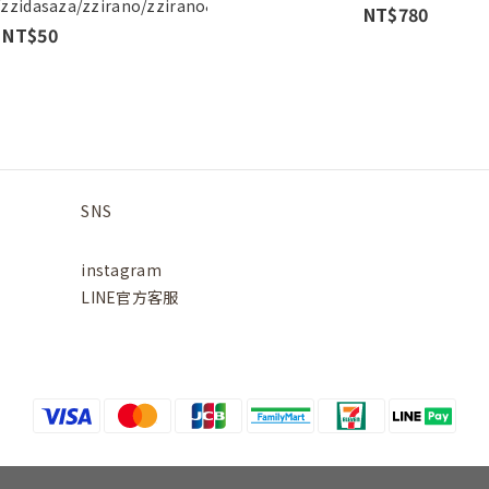
/zzidasaza/zzirano/zzirano&zzipenge)
NT$780
NT$50
SNS
instagram
LINE官方客服