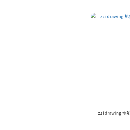
zzi drawing 地墊