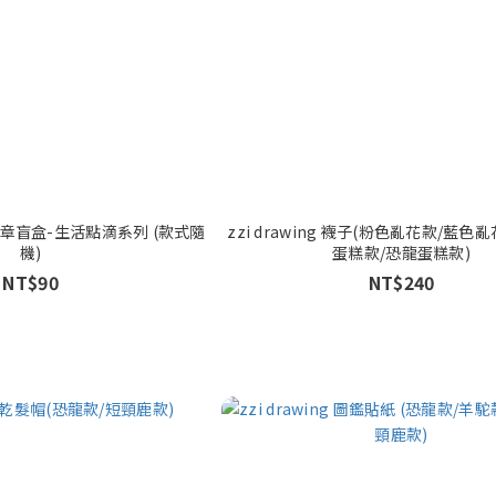
方形印章盲盒-生活點滴系列 (款式隨
zzi drawing 襪子(粉色亂花款/藍色
機)
蛋糕款/恐龍蛋糕款)
NT$90
NT$240