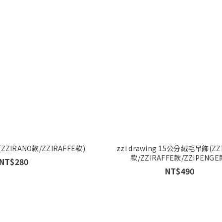
罩(ZZIRANO款/ZZIRAFFE款)
zzi drawing 15公分絨毛吊飾(ZZ
款/ZZIRAFFE款/ZZIPENGE
NT$280
NT$490