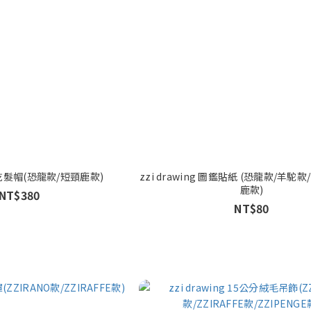
ng 乾髮帽(恐龍款/短頸鹿款)
zzi drawing 圖鑑貼紙 (恐龍款/羊駝
鹿款)
NT$380
NT$80