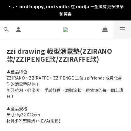
·ᴗ· 𝗺𝗼𝗶 𝗵𝗮𝗽𝗽𝘆, 𝗺𝗼𝗶 𝘀𝗺𝗶𝗹𝗲. 在 𝗺𝗼𝗶𝗷𝗮 一起擁有更多快樂
和笑容
zzi drawing 裁型滑鼠墊(ZZIRANO
款/ZZIPENGE款/ZZIRAFFE款)
▲產品特色
ZZIRANO、ZZIRAFFE、ZZIPENGE 三位 zzIfriends 成員化身
你的滑鼠墊夥伴！
防汙抗潑、好清潔，手感舒適、滑動流暢，療癒你的每一個上班
日！
▲產品規格
尺寸: 約22 X22cm 
材質:PP(聚丙烯)、EVA(泡棉)