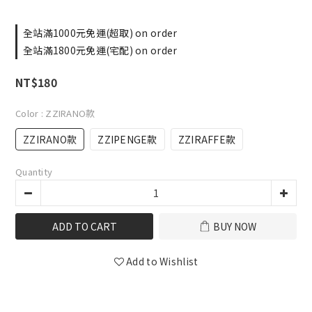
全站滿1000元免運(超取) on order
全站滿1800元免運(宅配) on order
NT$180
Color
: ZZIRANO款
ZZIRANO款
ZZIPENGE款
ZZIRAFFE款
Quantity
ADD TO CART
BUY NOW
Add to Wishlist