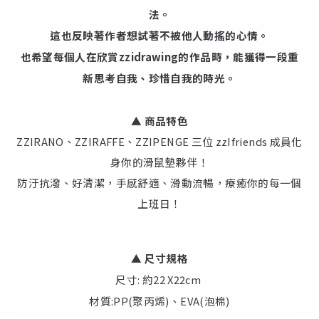
法。
這也反映著作者想試著不被他人動搖的心情。
也希望每個人在欣賞zzidrawing的作品時，能獲得一段重
新思考自我、珍惜自我的時光。
▲ 商品特色
ZZIRANO、ZZIRAFFE、ZZIPENGE 三位 zzIfriends 成員化
身你的滑鼠墊夥伴！
防汙抗潑、好清潔，手感舒適、滑動流暢，療癒你的每一個
上班日！
▲ 尺寸規格
尺寸: 約22 X22cm
材質:PP(聚丙烯)、EVA(泡棉)