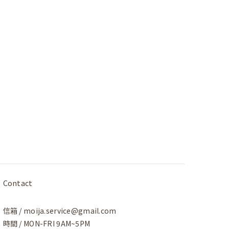
Contact
信箱 / moija.service@gmail.com
時間 / MON-FRI 9AM~5PM