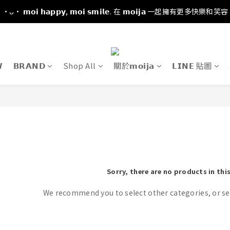
·ᴗ· 𝗺𝗼𝗶 𝗵𝗮𝗽𝗽𝘆, 𝗺𝗼𝗶 𝘀𝗺𝗶𝗹𝗲. 在 𝗺𝗼𝗶𝗷𝗮 一起擁有更多快樂和笑容

𝗕𝗥𝗔𝗡𝗗
Shop All
關於𝗺𝗼𝗶𝗷𝗮
𝗟𝗜𝗡𝗘 貼圖
Sorry, there are no products in thi
We recommend you to select other categories, or se