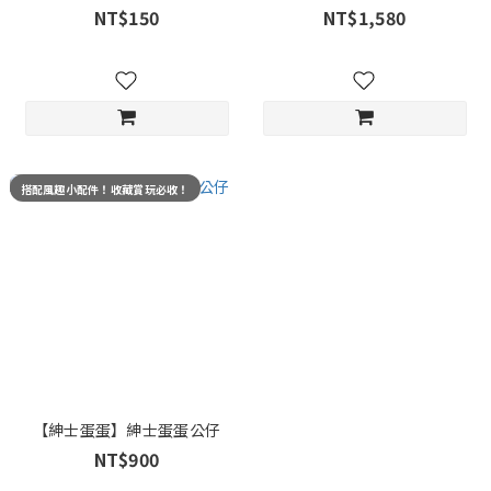
貨，共5款)
NT$150
NT$1,580
搭配風趣小配件！收藏賞玩必收！
【紳士蛋蛋】紳士蛋蛋公仔
NT$900