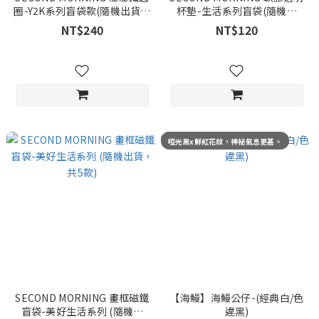
圈-Y2K系列盲袋款(隨機出貨，
杯墊-生活系列盲袋(隨機出
共3款)
貨，共3款)
NT$240
NT$120
啞光黑x鮮紅花紋，神祕氣息更甚。
SECOND MORNING 畫框磁鐵
【海鰻】海鰻公仔-(經典白/色
盲袋-美好生活系列 (隨機出
違黑)