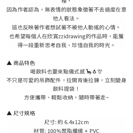
種，
因為作者認為，無表情的狀態象徵著不去過度在意
他人看法。
這也反映著作者想試著不被他人動搖的心情。
也希望每個人在欣賞zzidrawing的作品時，能獲
得一段重新思考自我、珍惜自我的時光。
▲ 商品特色
喝飲料也要來點儀式感 🦕🐧🦒
不只是可愛的吊飾配件，拉開背後拉鍊，立刻變身
飲料提袋！
方便攜帶、輕鬆收納，隨時帶著走~
▲ 尺寸規格
尺寸: 約 6.4x12cm
材質: 100%聚脂纖維 + PVC