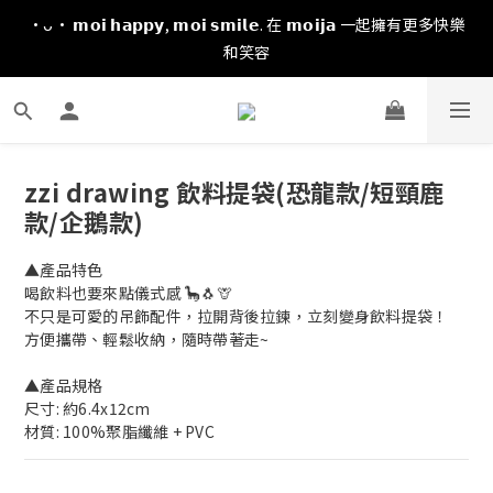
·ᴗ· 𝗺𝗼𝗶 𝗵𝗮𝗽𝗽𝘆, 𝗺𝗼𝗶 𝘀𝗺𝗶𝗹𝗲. 在 𝗺𝗼𝗶𝗷𝗮 一起擁有更多快樂
和笑容
zzi drawing 飲料提袋(恐龍款/短頸鹿
款/企鵝款)
▲產品特色
喝飲料也要來點儀式感 🦕🐧🦒
不只是可愛的吊飾配件，拉開背後拉鍊，立刻變身飲料提袋！
方便攜帶、輕鬆收納，隨時帶著走~
▲產品規格
尺寸: 約6.4x12cm
材質: 100%聚脂纖維 + PVC