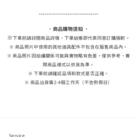
-------------------------------
．商品購物須知 ．
※
下單前請詳閱商品詳情，下單結帳即代表同意訂購規範。
※ 商品照片中使用的其他道具配件不包含在販售商品內。
※ 商品照片因拍攝關係可能與實物略有色差，僅供參考，實
際商品樣式以供貨為準。
※ 下單前請確認品項和款式是否正確。
※ 商品出貨需2-4個工作天（不含例假日）