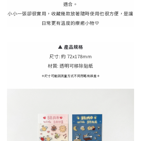
適合。
小小一張卻很實用，收藏幾款放著隨時使用也很方便，是讓
日常更有溫度的療癒小物💛
▲
產
品規格
尺寸: 約 72x178mm
材質: 透明可移除貼紙
＊尺寸可能因測量方式不同而略有誤差＊