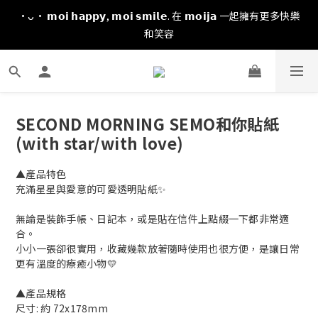
·ᴗ· 𝗺𝗼𝗶 𝗵𝗮𝗽𝗽𝘆, 𝗺𝗼𝗶 𝘀𝗺𝗶𝗹𝗲. 在 𝗺𝗼𝗶𝗷𝗮 一起擁有更多快樂
和笑容
SECOND MORNING SEMO和你貼紙
(with star/with love)
▲產品特色
充滿星星與愛意的可愛透明貼紙✨
無論是裝飾手帳、日記本，或是貼在信件上點綴一下都非常適
合。
小小一張卻很實用，收藏幾款放著隨時使用也很方便，是讓日常
更有溫度的療癒小物💛
▲產品規格
尺寸: 約 72x178mm