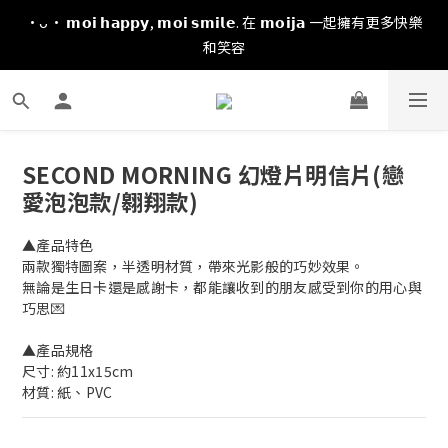
·ᴗ· 𝗺𝗼𝗶 𝗵𝗮𝗽𝗽𝘆, 𝗺𝗼𝗶 𝘀𝗺𝗶𝗹𝗲. 在 𝗺𝗼𝗶𝗷𝗮 一起擁有更多快樂
和笑容
SECOND MORNING 幻燈片明信片(戀
愛泡泡款/翱翔款)
▲產品特色
兩款獨特圖案，半透明材質，帶來光影般的巧妙效果。
無論是生日卡還是感謝卡，都能讓收到的朋友感受到你的用心與
巧思💌
▲產品規格
尺寸: 約11x15cm
材質: 紙、PVC