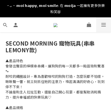
·ᴗ· 𝗺𝗼𝗶 𝗵𝗮𝗽𝗽𝘆, 𝗺𝗼𝗶 𝘀𝗺𝗶𝗹𝗲. 在 𝗺𝗼𝗶𝗷𝗮 一起擁有更多快樂
和笑容
SECOND MORNING 寵物玩具(串串
LEMONY款)
▲產品特色
會發出聲音的檸檬串串繩，讓狗狗的每一天都多一點冒險和驚喜 
🐾
耐咬的繩圈設計，專為喜歡啃咬的狗狗打造，怎麼玩都不怕壞。
啾啾聲一響，就立刻抓住牠的注意力，喚起滿滿的好奇心，玩到
停不下來！
不論是和主人拉扯互動，還是自己開心玩耍，都是幫助消耗精
力、提升幸福感的快樂玩具♡
▲產品規格