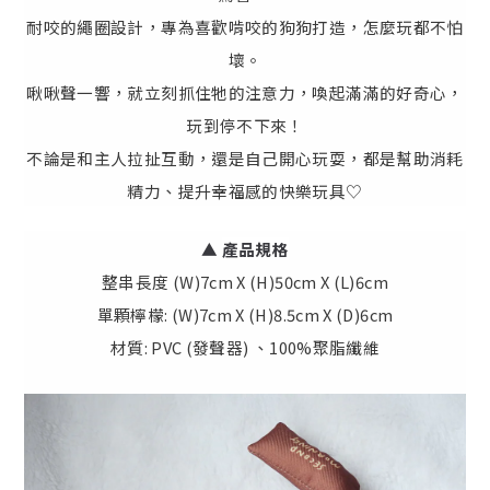
耐咬的繩圈設計，專為喜歡啃咬的狗狗打造，怎麼玩都不怕
壞。
啾啾聲一響，就立刻抓住牠的注意力，喚起滿滿的好奇心，
玩到停不下來！
不論是和主人拉扯互動，還是自己開心玩耍，都是幫助消耗
精力、提升幸福感的快樂玩具♡
▲
產品規格
整串長度 (W)7cm X (H)50cm X (L)6cm
單顆檸檬: (W)7cm X (H)8.5cm X (D)6cm
材質: PVC (發聲器) 、100%聚脂纖維