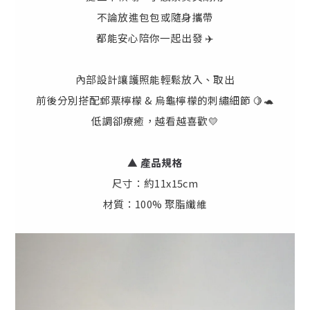
不論放進包包或隨身攜帶
都能安心陪你一起出發 ✈️
內部設計讓護照能輕鬆放入、取出
前後分別搭配郵票檸檬 & 烏龜檸檬的刺繡細節 🍋🐢
低調卻療癒，越看越喜歡💛
▲
產
品規格
尺寸：約11x15cm
材質：100% 聚脂纖維