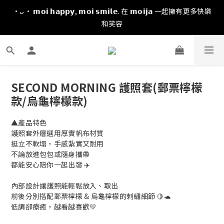
·ᴗ· 𝗺𝗼𝗶 𝗵𝗮𝗽𝗽𝘆, 𝗺𝗼𝗶 𝘀𝗺𝗶𝗹𝗲. 在 𝗺𝗼𝗶𝗷𝗮 一起擁有更多快樂
和笑容
SECOND MORNING 護照套(郵票檸檬
款/烏龜檸檬款)
▲產品特色
護照套外層選用厚實帆布材質
挺立不軟塌，手感紮實又耐用
不論放進包包或隨身攜帶
都能安心陪你一起出發 ✈️
內部設計讓護照能輕鬆放入、取出
前後分別搭配郵票檸檬 & 烏龜檸檬的刺繡細節 🍋🐢
低調卻療癒，越看越喜歡💛