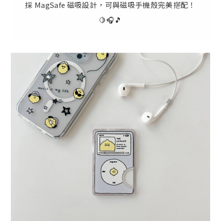
採 MagSafe 磁吸設計，可與磁吸手機殼完美搭配！
🍋🎧🎵