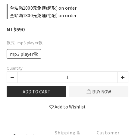
全站滿1000元免運(超取) on order
全站滿1800元免運(宅配) on order
NT$590
款式
: mp3 player款
mp3 player款
Quantity
ADD TO CART
BUY NOW
Add to Wishlist
Shipping &
Customer