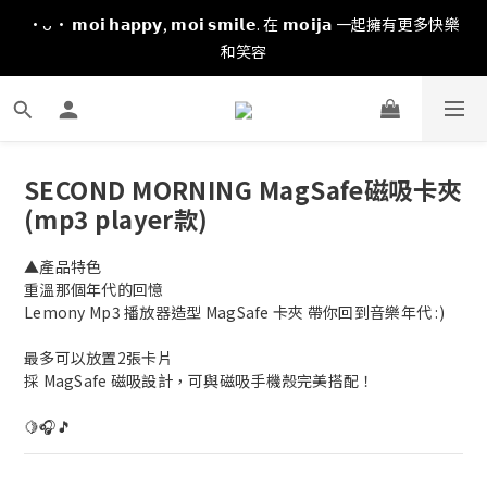
·ᴗ· 𝗺𝗼𝗶 𝗵𝗮𝗽𝗽𝘆, 𝗺𝗼𝗶 𝘀𝗺𝗶𝗹𝗲. 在 𝗺𝗼𝗶𝗷𝗮 一起擁有更多快樂
和笑容
SECOND MORNING MagSafe磁吸卡夾
(mp3 player款)
▲產品特色
重溫那個年代的回憶
Lemony Mp3 播放器造型 MagSafe 卡夾 帶你回到音樂年代 :)
最多可以放置2張卡片
採 MagSafe 磁吸設計，可與磁吸手機殼完美搭配！
🍋🎧🎵