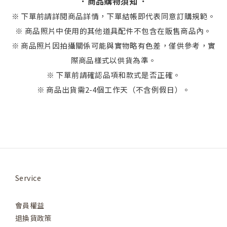
．商品購物須知 ．
※
下單前請詳閱商品詳情，下單結帳即代表同意訂購規範。
※ 商品照片中使用的其他道具配件不包含在販售商品內。
※ 商品照片因拍攝關係可能與實物略有色差，僅供參考，實
際商品樣式以供貨為準。
※ 下單前請確認品項和款式是否正確。
※ 商品出貨需2-4個工作天（不含例假日）。
Service
會員權益
退換貨政策