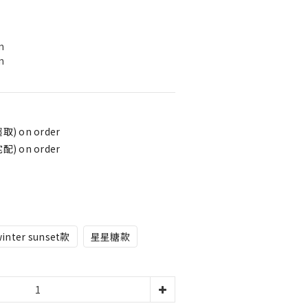
m
m
) on order
) on order
inter sunset款
星星糖款