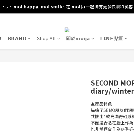
·ᴗ· 𝗺𝗼𝗶 𝗵𝗮𝗽𝗽𝘆, 𝗺𝗼𝗶 𝘀𝗺𝗶𝗹𝗲. 在 𝗺𝗼𝗶𝗷𝗮 一起擁有更多快樂和笑容

𝗕𝗥𝗔𝗡𝗗
Shop All
關於𝗺𝗼𝗶𝗷𝗮
𝗟𝗜𝗡𝗘 貼圖
SECOND MO
diary/winte
▲產品特色
描繪了SEMO朋友們
共推出4款充滿奇幻感
不僅適合貼在牆上作為
也非常適合作為冬季送禮