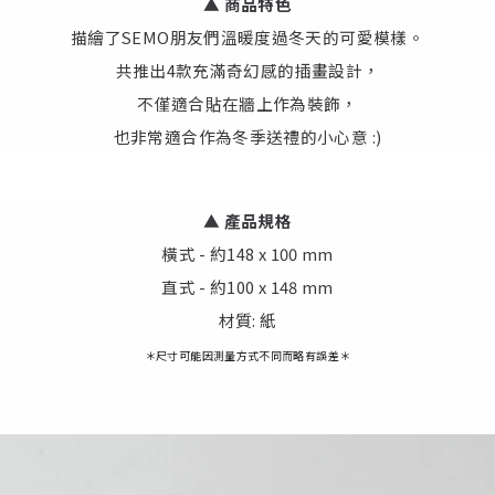
▲ 商品特色
描繪了SEMO朋友們溫暖度過冬天的可愛模樣。
共推出4款充滿奇幻感的插畫設計，
不僅適合貼在牆上作為裝飾，
也非常適合作為冬季送禮的小心意 :)
▲
產
品規格
橫式 - 約148 x 100 mm
直式 - 約100 x 148 mm
材質: 紙
＊尺寸可能因測量方式不同而略有誤差＊