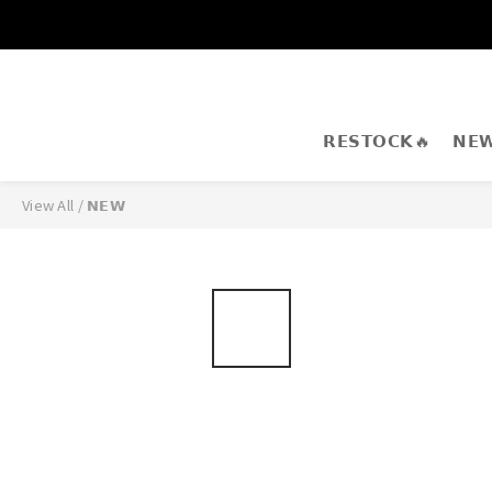
𝗥𝗘𝗦𝗧𝗢𝗖𝗞🔥
𝗡𝗘
View All
/
𝗡𝗘𝗪