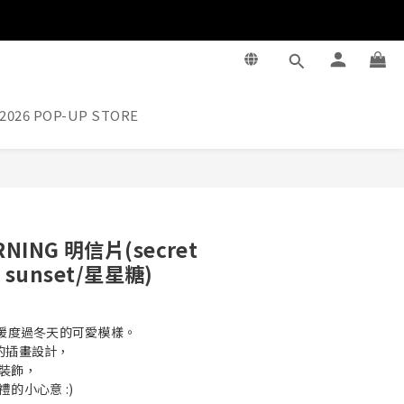
2026 POP-UP STORE
BUY NOW
RNING 明信片(secret
r sunset/星星糖)
溫暖度過冬天的可愛模樣。
的插畫設計，
裝飾，
的小心意 :)