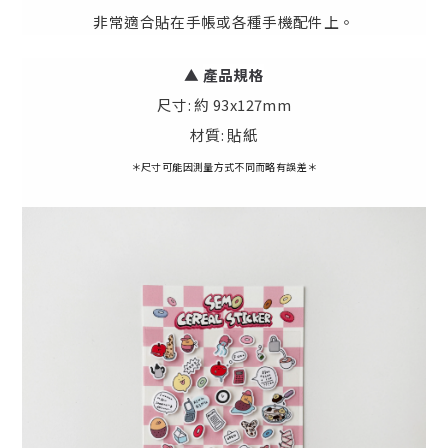
非常適合貼在手帳或各種手機配件上。
▲
產
品規格
尺寸: 約 93x127mm
材質: 貼紙
＊尺寸可能因測量方式不同而略有誤差＊