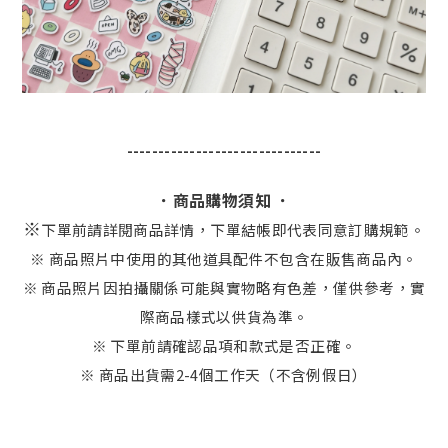
-------------------------------
．商品購物須知 ．
※
下單前請詳閱商品詳情，下單結帳即代表同意訂購規範。
※ 商品照片中使用的其他道具配件不包含在販售商品內。
※ 商品照片因拍攝關係可能與實物略有色差，僅供參考，實
際商品樣式以供貨為準。
※ 下單前請確認品項和款式是否正確。
※ 商品出貨需2-4個工作天（不含例假日）