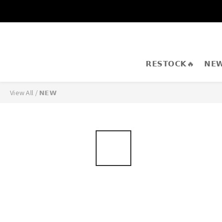
𝗥𝗘𝗦𝗧𝗢𝗖𝗞🔥
𝗡𝗘
View All
/
𝗡𝗘𝗪