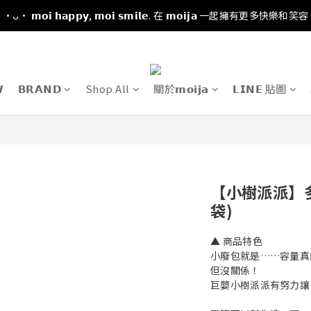
·ᴗ· 𝗺𝗼𝗶 𝗵𝗮𝗽𝗽𝘆, 𝗺𝗼𝗶 𝘀𝗺𝗶𝗹𝗲. 在 𝗺𝗼𝗶𝗷𝗮 一起擁有更多快樂和笑容

𝗕𝗥𝗔𝗡𝗗
Shop All
關於𝗺𝗼𝗶𝗷𝗮
𝗟𝗜𝗡𝗘 貼圖
【小樹派派】
袋)
▲ 商品特色
小廢包就是……容量真
但沒關係！
巨嬰小樹派派有努力讓自