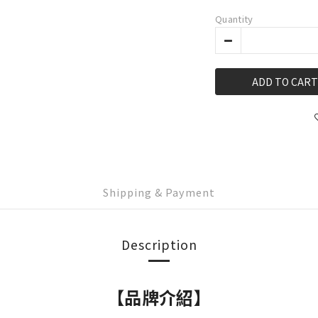
Quantity
ADD TO CART
Shipping & Payment
Description
【品牌介紹】