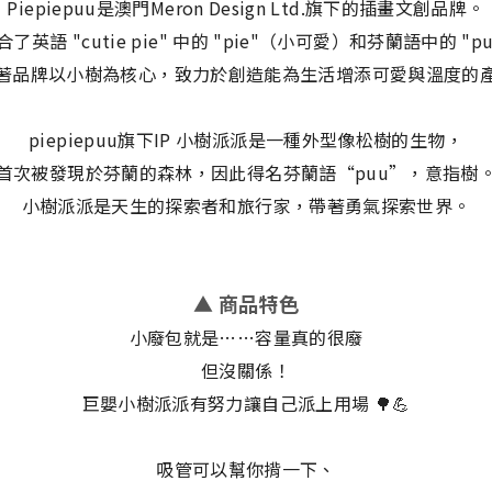
Piepiepuu是澳門Meron Design Ltd.旗下的插畫文創品牌。
英語 "cutie pie" 中的 "pie"（小可愛）和芬蘭語中的 "
著品牌以小樹為核心，致力於創造能為生活增添可愛與溫度的
piepiepuu旗下IP 小樹派派是一種外型像松樹的生物，
首次被發現於芬蘭的森林，因此得名芬蘭語“puu”，意指樹
小樹派派是天生的探索者和旅行家，帶著勇氣探索世界。
▲ 商品特色
小廢包就是……容量真的很廢
但沒關係！
巨嬰小樹派派有努力讓自己派上用場 🌳💪
吸管可以幫你揹一下、