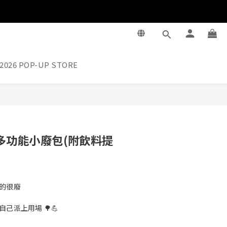
2026 POP-UP STORE
BUY NOW
多功能小廢包(附飲料提
的很廢
己派上用場 🌳💪