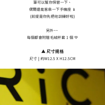
筆可以幫你保管一下、
偶爾還能客串一下手機座 📱
(前提是你先把他訓練好啦)
另外~~
每個都會附贈毛絨杯套 1 個 💚
▲
尺寸規格
尺寸 | 約W12.5 X H12.5CM