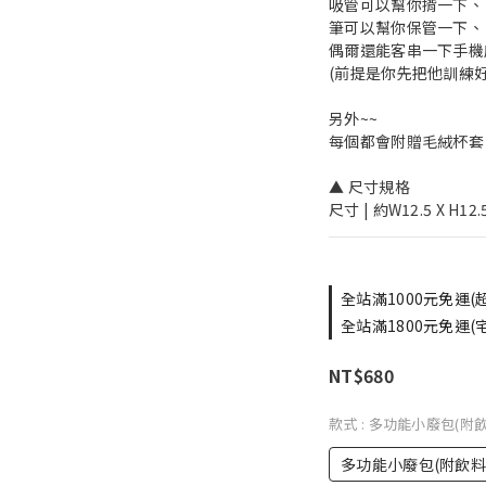
吸管可以幫你揹一下、
筆可以幫你保管一下、
偶爾還能客串一下手機座
(前提是你先把他訓練好
另外~~ 
每個都會附贈毛絨杯套 1
▲ 尺寸規格
尺寸 | 約W12.5 X H12.
全站滿1000元免運(超取
全站滿1800元免運(宅配
NT$680
款式
: 多功能小廢包(附
多功能小廢包(附飲料