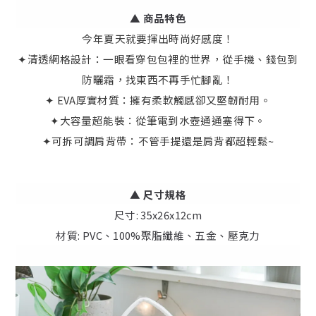
▲ 商品特色
今年夏天就要揮出時尚好感度！
✦清透網格設計：一眼看穿包包裡的世界，從手機、錢包到
防曬霜，找東西不再手忙腳亂！
✦ EVA厚實材質：擁有柔軟觸感卻又堅韌耐用。
✦大容量超能裝：從筆電到水壺通通塞得下。
✦可拆可調肩背帶：不管手提還是肩背都超輕鬆~
▲ 尺寸規格
尺寸: 35x26x12cm
材質: PVC、100%聚脂纖維、五金、壓克力