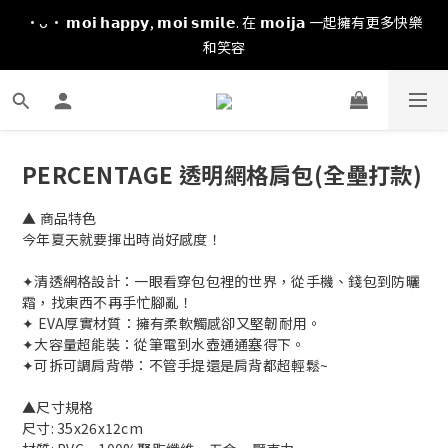
·ᴗ· 𝗺𝗼𝗶 𝗵𝗮𝗽𝗽𝘆, 𝗺𝗼𝗶 𝘀𝗺𝗶𝗹𝗲. 在 𝗺𝗼𝗶𝗷𝗮 一起擁有更多快樂
和笑容
PERCENTAGE 透明網格肩包(全壘打款)
▲ 商品特色
今年夏天就要揮出時尚好感度！
✦清透網格設計：一眼看穿包包裡的世界，從手機、錢包到防曬
霜，找東西不再手忙腳亂！
✦ EVA厚實材質：擁有柔軟觸感卻又堅韌耐用。
✦大容量超能裝：從筆電到水壺通通塞得下。
✦可拆可調肩背帶：不管手提還是肩背都超輕鬆~
▲尺寸規格
尺寸: 35x26x12cm