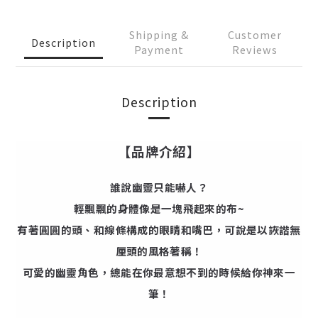
Shipping &
Customer
Description
Payment
Reviews
Description
【品牌介紹】
誰說幽靈只能嚇人？
輕飄飄的身體像是一塊飛起來的布~
有著圓圓的頭、和線條構成的眼睛和嘴巴，可說是以詼諧無
厘頭的風格著稱！
可愛的幽靈角色，總能在你最意想不到的時候給你神來一
筆！