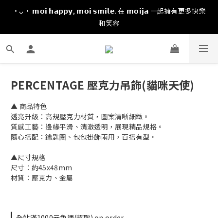
·ᴗ· 𝗺𝗼𝗶 𝗵𝗮𝗽𝗽𝘆, 𝗺𝗼𝗶 𝘀𝗺𝗶𝗹𝗲. 在 𝗺𝗼𝗶𝗷𝗮 一起擁有更多快樂
和笑容
PERCENTAGE 壓克力吊飾(貓咪天使)
▲ 商品特色
透亮升級：高規壓克力材質，圖案清晰細緻。
質感工藝：邊緣平滑、清澈透明，展現精品規格。
隨心搭配：鑰匙圈、包包掛飾兩用，百搭有型。
▲尺寸規格
尺寸：約45x48mm
材質：壓克力、金屬
全站滿1000元免運(超取) on order