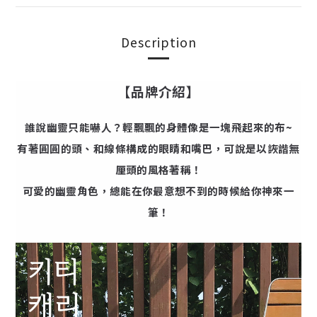
Description
【品牌介紹】
誰說幽靈只能嚇人？輕飄飄的身體像是一塊飛起來的布~
有著圓圓的頭、和線條構成的眼睛和嘴巴，可說是以詼諧無
厘頭的風格著稱！
可愛的幽靈角色，總能在你最意想不到的時候給你神來一
筆！