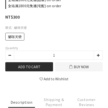
全站滿1800元免運(宅配) on order
NT$300
款式
: 貓咪天使
貓咪天使
Quantity
ADD TO CART
BUY NOW
Add to Wishlist
Shipping &
Customer
Description
Payment
Reviews