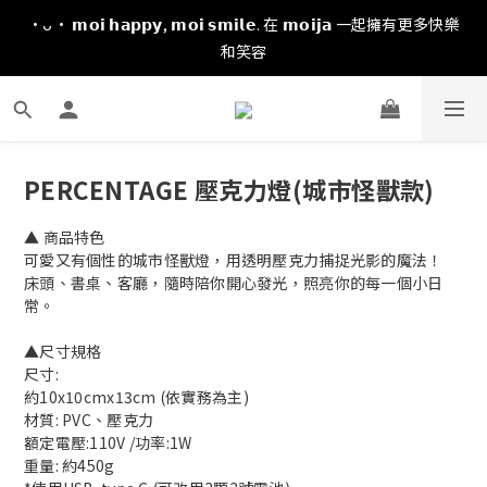
·ᴗ· 𝗺𝗼𝗶 𝗵𝗮𝗽𝗽𝘆, 𝗺𝗼𝗶 𝘀𝗺𝗶𝗹𝗲. 在 𝗺𝗼𝗶𝗷𝗮 一起擁有更多快樂
和笑容
PERCENTAGE 壓克力燈(城市怪獸款)
▲ 商品特色
可愛又有個性的城市怪獸燈，用透明壓克力捕捉光影的魔法！
床頭、書桌、客廳，隨時陪你開心發光，照亮你的每一個小日
常。
▲尺寸規格
尺寸:
約10x10cmx13cm (依實務為主)
材質: PVC、壓克力
額定電壓:110V /功率:1W
重量: 約450g 