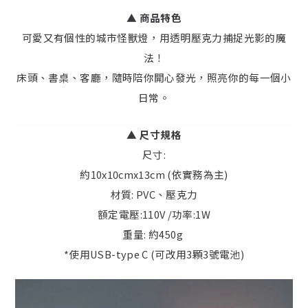
▲ 商品特色
可愛又有個性的城市怪獸燈，用透明壓克力捕捉光影的魔
法！
床頭、書桌、客廳，隨時陪你開心發光，照亮你的每一個小
日常。
▲ 尺寸規格
尺寸:
約10x10cmx13cm (依實務為主)
材質: PVC、壓克力
額定電壓:110V /功率:1W
重量: 約450g
*使用USB-type C (可改用3顆3號電池)