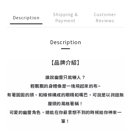
Shipping &
Customer
Description
Payment
Reviews
Description
【品牌介紹】
誰說幽靈只能嚇人？
輕飄飄的身體像是一塊飛起來的布~
有著圓圓的頭、和線條構成的眼睛和嘴巴，可說是以詼諧無
厘頭的風格著稱！
可愛的幽靈角色，總能在你最意想不到的時候給你神來一
筆！