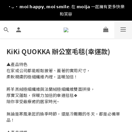
·ᴗ· 𝗺𝗼𝗶 𝗵𝗮𝗽𝗽𝘆, 𝗺𝗼𝗶 𝘀𝗺𝗶𝗹𝗲. 在 𝗺𝗼𝗶𝗷𝗮 一起擁有更多快樂
和笑容
KiKi QUOKKA 辦公室毛毯(幸運款)
▲產品特色
在家或公司都能輕鬆披著、蓋著的實用尺寸，
柔軟親膚的極細纖維內裡，溫暖加倍！
將羊羔絨極細纖維與法蘭絨極細纖維雙面拼接，
厚實又蓬鬆，保暖力加倍的幸運毯毯🍀
陪你享受最療癒的居家時光~
無論是寒風漸起的換季時節，還是冷颼颼的冬天，都是必備單
品！