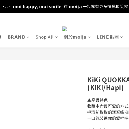
·ᴗ· 𝗺𝗼𝗶 𝗵𝗮𝗽𝗽𝘆, 𝗺𝗼𝗶 𝘀𝗺𝗶𝗹𝗲. 在 𝗺𝗼𝗶𝗷𝗮 一起擁有更多快樂和笑容

𝗕𝗥𝗔𝗡𝗗
Shop All
關於𝗺𝗼𝗶𝗷𝗮
𝗟𝗜𝗡𝗘 貼圖
KiKi QUOK
(KIKI/Hapi)
▲產品特色
收藏本命最可愛的方式
把清新甜甜的漢拏峰Ki
一口氣裝進你的愛裡吧