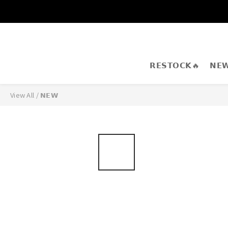
𝗥𝗘𝗦𝗧𝗢𝗖𝗞🔥
𝗡𝗘
View All
/
𝗡𝗘𝗪