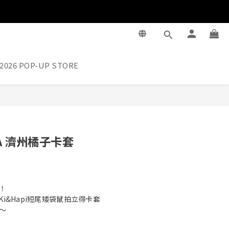
2026 POP-UP STORE
BUY NOW
KA 濟州橘子卡套
！
Ki&Hapi短尾矮袋鼠拍立得卡套
～