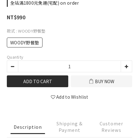
全站滿1800元免運(宅配) on order
NT$990
款式
: WOODY野餐墊
WOODY野餐墊
Quantity
ADD TO CART
BUY NOW
Add to Wishlist
Shipping &
Customer
Description
Payment
Reviews