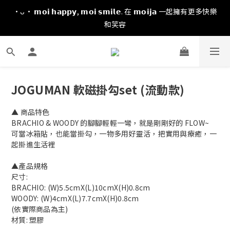
·ᴗ· 𝗺𝗼𝗶 𝗵𝗮𝗽𝗽𝘆, 𝗺𝗼𝗶 𝘀𝗺𝗶𝗹𝗲. 在 𝗺𝗼𝗶𝗷𝗮 一起擁有更多快樂
和笑容
JOGUMAN 軟磁掛勾set (流動款)
▲ 商品特色
BRACHIO & WOODY 的腳腳輕輕一彎，就是剛剛好的 FLOW~ 
可當冰箱貼，也能當掛勾，一物多用好靈活，把實用與療癒，一
起掛進生活裡
▲產品規格
尺寸: 
BRACHIO: (W)5.5cmX(L)10cmX(H)0.8cm
WOODY: (W)4cmX(L)7.7cmX(H)0.8cm 
(依實際商品為主)
材質: 塑膠