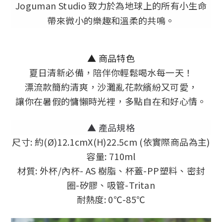
Joguman Studio 致力於為地球上的所有小生命
帶來微小的樂趣和溫柔的共鳴。
▲ 商品特色
夏日清新必備，陪伴你輕鬆喝水每一天！
漂流款簡約清爽，沙灘亂花款繽紛又可愛，
讓你在暑假的慵懶時光裡，多點自在和好心情。
▲
產品規格
尺寸: 約(Ø)12.1cmX(H)22.5cm (依實際商品為主)
容量: 710ml
材質: 外杯/內杯- AS 樹脂、杯蓋-PP塑料、密封
圈-矽膠、吸管-Tritan
耐熱度: 0℃-85℃