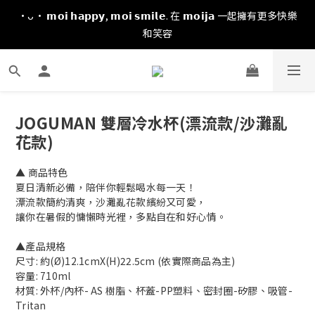
·ᴗ· 𝗺𝗼𝗶 𝗵𝗮𝗽𝗽𝘆, 𝗺𝗼𝗶 𝘀𝗺𝗶𝗹𝗲. 在 𝗺𝗼𝗶𝗷𝗮 一起擁有更多快樂
和笑容
JOGUMAN 雙層冷水杯(漂流款/沙灘亂
花款)
▲ 商品特色
夏日清新必備，陪伴你輕鬆喝水每一天！
漂流款簡約清爽，沙灘亂花款繽紛又可愛，
讓你在暑假的慵懶時光裡，多點自在和好心情。
▲產品規格
尺寸: 約(Ø)12.1cmX(H)22.5cm (依實際商品為主)
容量: 710ml
材質: 外杯/內杯- AS 樹脂、杯蓋-PP塑料、密封圈-矽膠、吸管-
Tritan