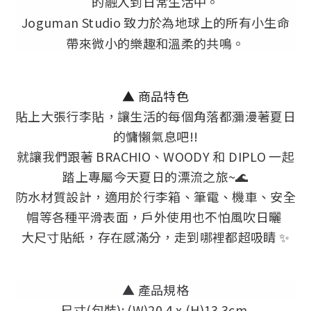
的融入到日常生活中。
Joguman Studio 致力於為地球上的所有小生命
帶來微小的樂趣和溫柔的共鳴。
▲ 商品特色
貼上大張行李貼，讓生活的每個角落都瀰漫著夏日
的慵懶氣息吧!!
就讓我們跟著 BRACHIO、WOODY 和 DIPLO 一起
踏上專屬今天夏日的漂流之旅~🌊
防水材質設計，適用於行李箱、筆電、機車、安全
帽等各種平滑表面，戶外使用也不怕風吹日曬
大尺寸貼紙，存在感滿分，走到哪裡都超吸睛 ✨
▲
產品規格
尺寸(包裝): (W)20.4 x (H)13.3cm