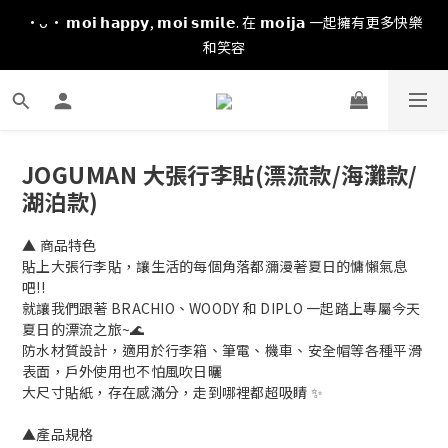
·ᴗ· 𝗺𝗼𝗶 𝗵𝗮𝗽𝗽𝘆, 𝗺𝗼𝗶 𝘀𝗺𝗶𝗹𝗲. 在 𝗺𝗼𝗶𝗷𝗮 一起擁有更多快樂
和笑容
JOGUMAN 大張行李貼(漂流款/海灘款/
湖泊款)
▲ 商品特色
貼上大張行李貼，讓生活的每個角落都瀰漫著夏日的慵懶氣息
吧!!
就讓我們跟著 BRACHIO、WOODY 和 DIPLO 一起踏上專屬今天
夏日的漂流之旅~🌊
防水材質設計，適用於行李箱、筆電、機車、安全帽等各種平滑
表面，戶外使用也不怕風吹日曬 
大尺寸貼紙，存在感滿分，走到哪裡都超吸睛 ✨
▲產品規格