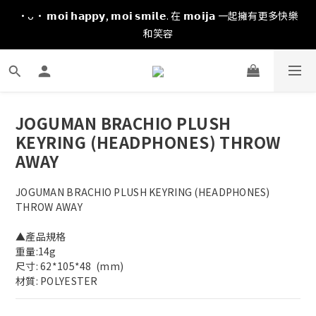
·ᴗ· 𝗺𝗼𝗶 𝗵𝗮𝗽𝗽𝘆, 𝗺𝗼𝗶 𝘀𝗺𝗶𝗹𝗲. 在 𝗺𝗼𝗶𝗷𝗮 一起擁有更多快樂
和笑容
JOGUMAN BRACHIO PLUSH
KEYRING (HEADPHONES) THROW
AWAY
JOGUMAN BRACHIO PLUSH KEYRING (HEADPHONES) 
THROW AWAY
▲產品規格
重量:14g
尺寸: 62*105*48  (mm)
材質: POLYESTER