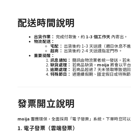
配送時間說明
出貨作業：
完成付款後，約
1-3 個工作天
內寄出。
物流配送：
宅配：
出貨後約 1-3 天送達（週日休息
超商：
出貨後約 2-4 天送達指定門市。
重要提醒：
訊息通知：
簡訊由物流業者統一發送，若未
缺貨處理：
若商品缺貨，
moija
將會以平台
逾期處理：
若商品超過 7 天未領取導致退
特殊節日：
遇連續假期、國定假日或特殊節
發票開立說明
moija
響應環保，全面採用「電子發票」系統。下單時您可以
1. 電子發票（雲端發票）