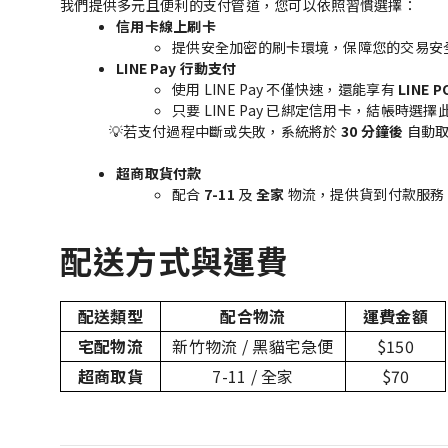
我們提供多元且便利的支付管道，您可以依照習慣選擇：
信用卡線上刷卡
提供安全加密的刷卡環境，保障您的交易安
LINE Pay 行動支付
使用 LINE Pay 不僅快速，還能享有
LINE P
只要 LINE Pay 已綁定信用卡，結帳時
💡若支付過程中斷或失敗，系統將於
30 分鐘後
自動取
超商取貨付款
配合
7-11
及
全家
物流，提供貨到付款服務
配送方式與運費
配送類型
配合物流
運費金額
宅配物流
新竹物流 / 黑貓宅急便
$150
超商取貨
7-11 / 全家
$70