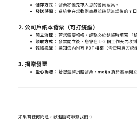
儲存方式：
發票將優先存入您的會員載具。
發送時間：
系統會在您收到商品並確認無誤後的
7 
2. 公司戶紙本發票（可打統編）
開立流程：
若您需要報帳，請務必於結帳時填寫
「
領取方式：
發票開立後，您會在 1-2 個工作天內收
報帳提醒：
通知信內附有
PDF 檔案
（需使用買方統編
3. 捐贈發票
愛心捐贈：
若您選擇捐贈發票，
moija
將於發票開立
如果有任何問題，歡迎隨時聯繫我們 :)