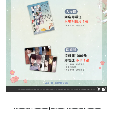
＊┈┈┈┈＊┈┈┈┈＊┈┈┈┈＊┈┈┈┈＊┈┈┈┈