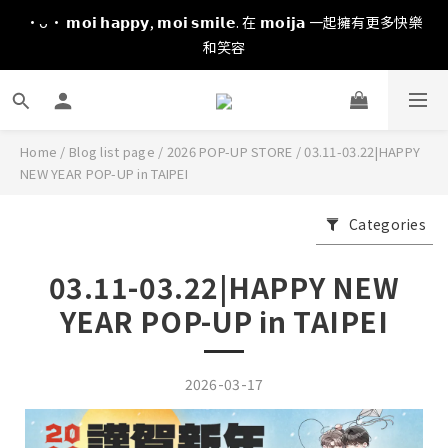
·ᴗ· 𝗺𝗼𝗶 𝗵𝗮𝗽𝗽𝘆, 𝗺𝗼𝗶 𝘀𝗺𝗶𝗹𝗲. 在 𝗺𝗼𝗶𝗷𝗮 一起擁有更多快樂
和笑容
Home
/
Blog list page
/
2026 POP-UP STORE
/
03.11-03.22|HAPPY
NEW YEAR POP-UP in TAIPEI
Categories
03.11-03.22|HAPPY NEW
YEAR POP-UP in TAIPEI
2026-03-17