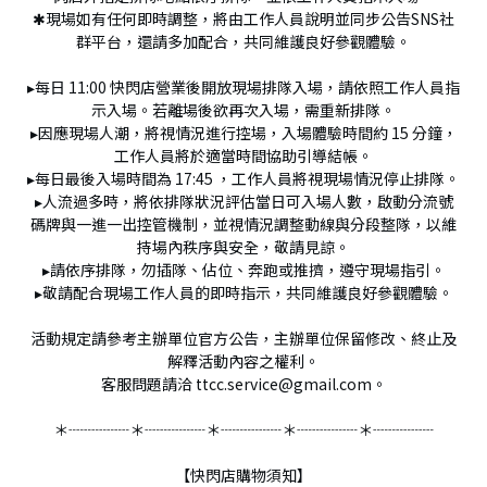
✱現場如有任何即時調整，將由工作人員說明並同步公告SNS社
群平台，還請多加配合，共同維護良好參觀體驗。
▸每日 11:00 快閃店營業後開放現場排隊入場，請依照工作人員指
示入場。若離場後欲再次入場，需重新排隊。
▸因應現場人潮，將視情況進行控場，入場體驗時間約 15 分鐘，
工作人員將於適當時間協助引導結帳。
▸每日最後入場時間為 17:45 ，工作人員將視現場情況停止排隊。
▸人流過多時，將依排隊狀況評估當日可入場人數，啟動分流號
碼牌與一進一出控管機制，並視情況調整動線與分段整隊，以維
持場內秩序與安全，敬請見諒。
▸請依序排隊，勿插隊、佔位、奔跑或推擠，遵守現場指引。
▸敬請配合現場工作人員的即時指示，共同維護良好參觀體驗。
活動規定請參考主辦單位官方公告，主辦單位保留修改、終止及
解釋活動內容之權利。
客服問題請洽
ttcc.service@gmail.com。
＊┈┈┈┈＊┈┈┈┈＊┈┈┈┈＊┈┈┈┈＊┈┈┈┈
【快閃店購物須知】