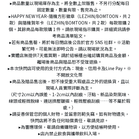
▸商品數量以現場庫存為主，將全數上架販售，不另行分配每日
固定數量，數量有限、售完為止。
▸HAPPY NEW YEAR-隨機方形徽章（LEZHIN/BOMTOON，共 2
款）與隨機賀年卡（LEZHIN/BOMTOON，共 2 款）每款限購 2
個。其餘商品每款限購 1 件。請依現場指示購買，詳細資訊請參
考商品清單貼文。
▸若有商品售罄，將於每日閉店後公告於官方 SNS 社群。※活動
繁忙時，可能無法即時公告，請以現場狀況為主。
▸實體店無提供7天鑑賞期，請於結帳櫃台確認購買商品及金額，
離場後商品與贈品恕不受理退換。
▸本次快閃店可使用的支付方式為：現金、信用卡及Line Pay。※
不開放文化幣
▸商品及贈品售出後，恕不接受重大瑕疵品之外的退換貨，且以
現場人員實際評斷為主。
（尺寸2cm以內誤差、1-2cm以內刮痕、汙點、新品染劑氣味、
線頭或輕微脫線、運送擠壓皺褶、輕微壓痕刮痕……等不屬於瑕
疵。）
▸請妥善保管您的個人財物，並留意防範失竊。如有財物遺失，
快閃店將不負任何賠償責任，敬請見諒。
▸為響應環保，敬請自備購物袋，以方便結帳時使用。
▸店内禁止飲食與攜帶飲料入場。