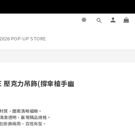
2026 POP-UP STORE
立即購買
GE 壓克力吊飾(撐傘槍手幽
材質，圖案清晰細緻。
清澈透明，展現精品規格。
包掛飾兩用，百搭有型。