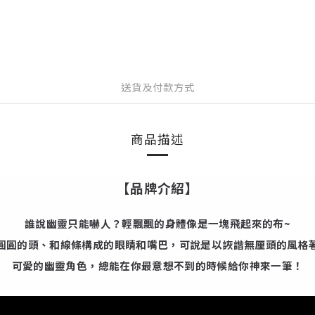
送貨及付款方式
商品描述
【品牌介紹】
誰說幽靈只能嚇人？輕飄飄的身體像是一塊飛起來的布~
圓圓的頭、和線條構成的眼睛和嘴巴，可說是以詼諧無厘頭的風格
可愛的幽靈角色，總能在你最意想不到的時候給你神來一筆！