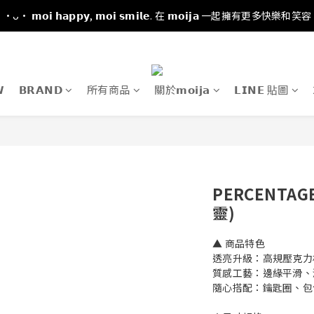
·ᴗ· 𝗺𝗼𝗶 𝗵𝗮𝗽𝗽𝘆, 𝗺𝗼𝗶 𝘀𝗺𝗶𝗹𝗲. 在 𝗺𝗼𝗶𝗷𝗮 一起擁有更多快樂和笑容

𝗕𝗥𝗔𝗡𝗗
所有商品
關於𝗺𝗼𝗶𝗷𝗮
𝗟𝗜𝗡𝗘 貼圖
PERCENTA
靈)
▲ 商品特色
透亮升級：高規壓克力
質感工藝：邊緣平滑、
隨心搭配：鑰匙圈、包