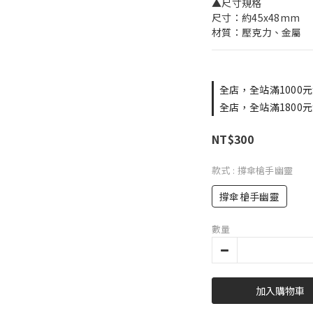
▲尺寸規格
尺寸：約45x48mm
材質：壓克力、金屬
全店，全站滿1000元
全店，全站滿1800元
NT$300
款式
: 撐傘槍手幽靈
撐傘槍手幽靈
數量
加入購物車