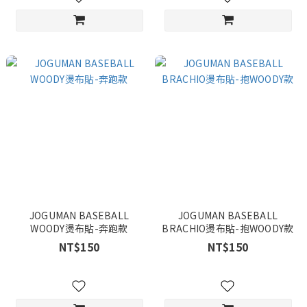
JOGUMAN BASEBALL
JOGUMAN BASEBALL
WOODY燙布貼-奔跑款
BRACHIO燙布貼-抱WOODY款
NT$150
NT$150