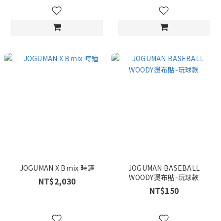
JOGUMAN X Bmix 時鐘
JOGUMAN BASEBALL
WOODY燙布貼-玩球款
NT$2,030
NT$150