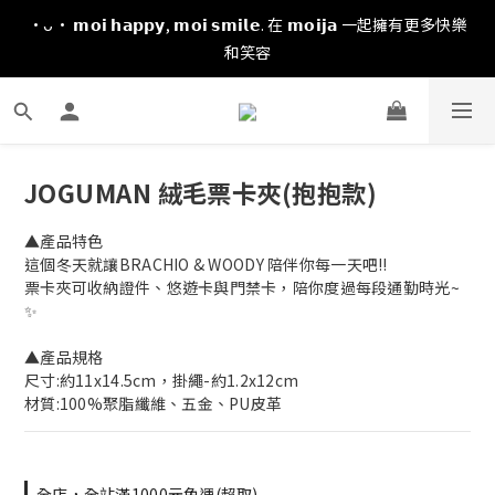
·ᴗ· 𝗺𝗼𝗶 𝗵𝗮𝗽𝗽𝘆, 𝗺𝗼𝗶 𝘀𝗺𝗶𝗹𝗲. 在 𝗺𝗼𝗶𝗷𝗮 一起擁有更多快樂
和笑容
JOGUMAN 絨毛票卡夾(抱抱款)
▲產品特色
這個冬天就讓BRACHIO & WOODY 陪伴你每一天吧!! 
票卡夾可收納證件、悠遊卡與門禁卡，陪你度過每段通勤時光~ 
✨
▲產品規格
尺寸:約11x14.5cm，掛繩-約1.2x12cm
材質:100%聚脂纖維、五金、PU皮革
全店，全站滿1000元免運(超取)