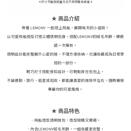
＊尺寸可能因測量方式不同而略有誤差＊
★
商品介紹
帶著 LEMONY 一起搭上飛船，展開每天的小冒險！
以可愛飛船造型打造立體透明包身，搭配LEMONY的絨毛吊飾，療癒
感一次擁有。
透明設計能完整展示心愛的娃，不僅方便收納，也讓收藏成為日常穿
搭的一部分。
輕巧尺寸搭配掛扣設計，可輕鬆掛在包包上，
不論通勤、旅行、追星或逛街，都能讓喜愛的娃陪伴左右，隨時展現
專屬你的可愛風格。
★
商品特色
．飛船造型透明娃包，造型吸睛又療癒。
．
內含LEMONY絨毛吊飾，一組收藏更完整。