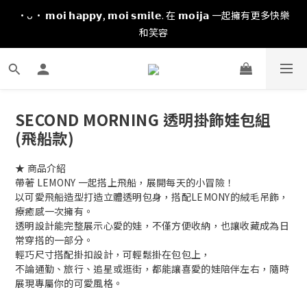
·ᴗ· 𝗺𝗼𝗶 𝗵𝗮𝗽𝗽𝘆, 𝗺𝗼𝗶 𝘀𝗺𝗶𝗹𝗲. 在 𝗺𝗼𝗶𝗷𝗮 一起擁有更多快樂
和笑容
SECOND MORNING 透明掛飾娃包組
(飛船款)
★ 商品介紹
帶著 LEMONY 一起搭上飛船，展開每天的小冒險！
以可愛飛船造型打造立體透明包身，搭配LEMONY的絨毛吊飾，
療癒感一次擁有。
透明設計能完整展示心愛的娃，不僅方便收納，也讓收藏成為日
常穿搭的一部分。
輕巧尺寸搭配掛扣設計，可輕鬆掛在包包上，
不論通勤、旅行、追星或逛街，都能讓喜愛的娃陪伴左右，隨時
展現專屬你的可愛風格。