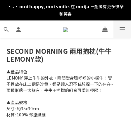
·ᴗ· 𝗺𝗼𝗶 𝗵𝗮𝗽𝗽𝘆, 𝗺𝗼𝗶 𝘀𝗺𝗶𝗹𝗲. 在 𝗺𝗼𝗶𝗷𝗮 一起擁有更多快樂
和笑容
SECOND MORNING 兩用抱枕(牛牛
LEMONY款)
▲產品特色
LEMONY 穿上牛牛的外衣，瞬間變身暖呼呼的小檬牛！🐮
不管放在床上還是沙發，都是讓人忍不住想捏一下的存在~ 
兩種形態一次擁有，牛牛＋檸檬的組合可愛無極限！
▲產品規格
尺寸: 約35x30cm
材質: 100% 聚脂纖維