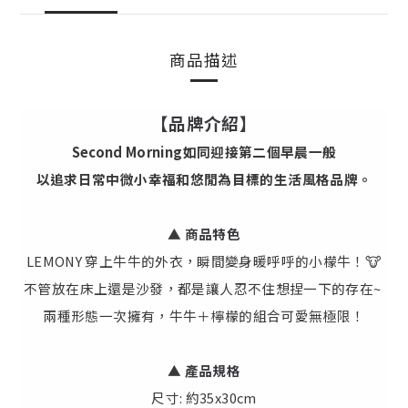
商品描述
【品牌介紹】
Second Morning如同迎接第二個早晨一般
以追求日常中微小幸福和悠閒為目標的生活風格品牌。
▲ 商品特色
LEMONY 穿上牛牛的外衣，瞬間變身暖呼呼的小檬牛！🐮
不管放在床上還是沙發，都是讓人忍不住想捏一下的存在~
兩種形態一次擁有，牛牛＋檸檬的組合可愛無極限！
▲
產
品規格
尺寸: 約35x30cm