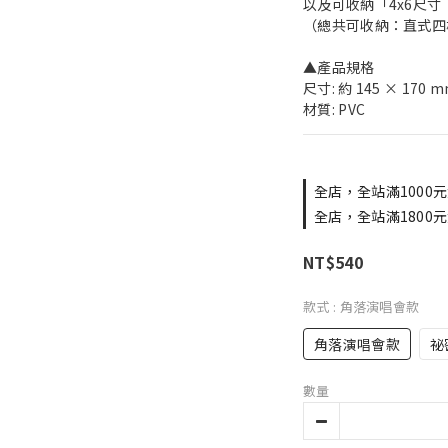
以及可收納「4x6尺寸
（總共可收納：直式四格
▲產品規格
尺寸: 約 145 × 170 
材質: PVC
全店，全站滿1000元
全店，全站滿1800元
NT$540
款式
: 角落演唱會款
角落演唱會款
祕
數量