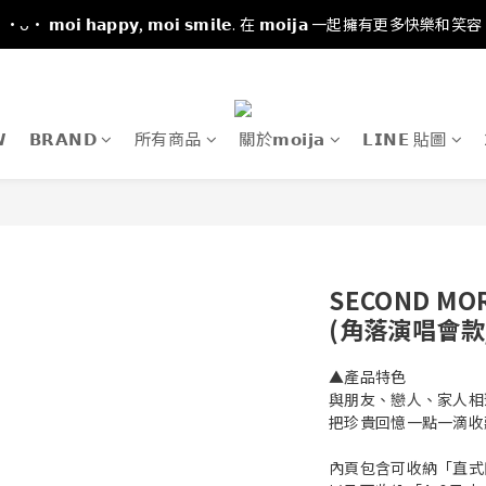
·ᴗ· 𝗺𝗼𝗶 𝗵𝗮𝗽𝗽𝘆, 𝗺𝗼𝗶 𝘀𝗺𝗶𝗹𝗲. 在 𝗺𝗼𝗶𝗷𝗮 一起擁有更多快樂和笑容

𝗕𝗥𝗔𝗡𝗗
所有商品
關於𝗺𝗼𝗶𝗷𝗮
𝗟𝗜𝗡𝗘 貼圖
SECOND M
(角落演唱會款
▲產品特色
與朋友、戀人、家人相
把珍貴回憶一點一滴收藏進
內頁包含可收納「直式