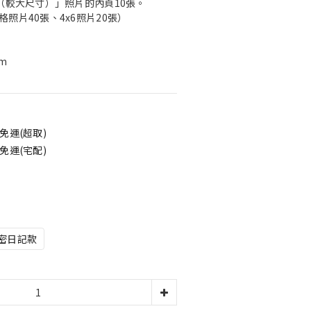
（較大尺寸）」照片的內頁10張。
照片40張、4x6照片20張）
mm
免運(超取)
免運(宅配)
密日記款