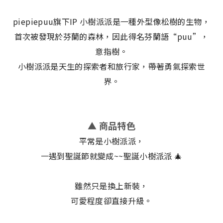
piepiepuu旗下IP 小樹派派是一種外型像松樹的生物，
首次被發現於芬蘭的森林，因此得名芬蘭語“puu”，
意指樹。
小樹派派是天生的探索者和旅行家，帶著勇氣探索世
界。
▲ 商品特色
平常是小樹派派，
一遇到聖誕節就變成~~聖誕小樹派派 🎄
雖然只是換上新裝，
可愛程度卻直接升級。