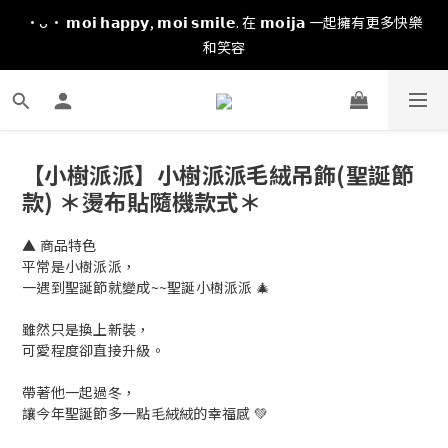
·ᴗ· 𝗺𝗼𝗶 𝗵𝗮𝗽𝗽𝘆, 𝗺𝗼𝗶 𝘀𝗺𝗶𝗹𝗲. 在 𝗺𝗼𝗶𝗷𝗮 一起擁有更多快樂
和笑容
【小樹派派】小樹派派毛絨吊飾(聖誕節
款) ＊燙布貼隨機款式＊
▲ 商品特色
平常是小樹派派，
一遇到聖誕節就變成~~聖誕小樹派派 🎄
雖然只是換上新裝，
可愛程度卻直接升級。
帶著他一起過冬，
讓今年聖誕節多一點毛絨絨的幸福感 💚