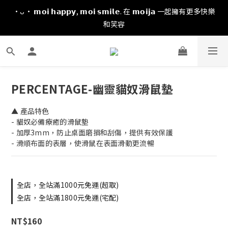
·ᴗ· 𝗺𝗼𝗶 𝗵𝗮𝗽𝗽𝘆, 𝗺𝗼𝗶 𝘀𝗺𝗶𝗹𝗲. 在 𝗺𝗼𝗶𝗷𝗮 一起擁有更多快樂
和笑容
PERCENTAGE-幽靈貓奴滑鼠墊
▲ 產品特色
- 貓奴必備療癒的滑鼠墊
- 加厚3mm，防止桌面磨損和刮傷，提供有效保護
- 滑順布面的表層，使滑鼠在表面滑動更流暢
全店，全站滿1000元免運(超取)
全店，全站滿1800元免運(宅配)
NT$160