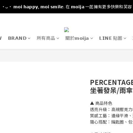
·ᴗ· 𝗺𝗼𝗶 𝗵𝗮𝗽𝗽𝘆, 𝗺𝗼𝗶 𝘀𝗺𝗶𝗹𝗲. 在 𝗺𝗼𝗶𝗷𝗮 一起擁有更多快樂和笑容

𝗕𝗥𝗔𝗡𝗗
所有商品
關於𝗺𝗼𝗶𝗷𝗮
𝗟𝗜𝗡𝗘 貼圖
PERCENTA
坐著發呆/雨傘
▲ 商品特色
透亮升級：高規壓克力
質感工藝：邊緣平滑、
隨心搭配：鑰匙圈、包