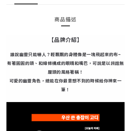
商品描述
【品牌介紹】
誰說幽靈只能嚇人？輕飄飄的身體像是一塊飛起來的布~
有著圓圓的頭、和線條構成的眼睛和嘴巴，可說是以詼諧無
厘頭的風格著稱！
可愛的幽靈角色，總能在你最意想不到的時候給你神來一
筆！