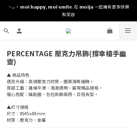
·ᴗ· 𝗺𝗼𝗶 𝗵𝗮𝗽𝗽𝘆, 𝗺𝗼𝗶 𝘀𝗺𝗶𝗹𝗲. 在 𝗺𝗼𝗶𝗷𝗮 一起擁有更多快樂
和笑容
PERCENTAGE 壓克力吊飾(撐傘槍手幽
靈)
▲ 商品特色
透亮升級：高規壓克力材質，圖案清晰細緻。
質感工藝：邊緣平滑、清澈透明，展現精品規格。
隨心搭配：鑰匙圈、包包掛飾兩用，百搭有型。
▲尺寸規格
尺寸：約45x48mm
材質：壓克力、金屬