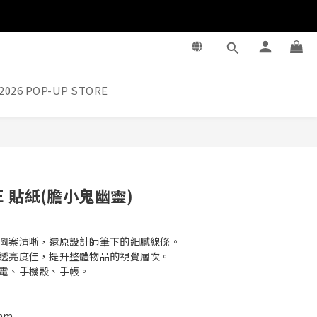
2026 POP-UP STORE
立即購買
GE 貼紙(膽小鬼幽靈)
圖案清晰，還原設計師筆下的細膩線條。
透亮度佳，提升整體物品的視覺層次。
電、手機殼、手帳。
mm