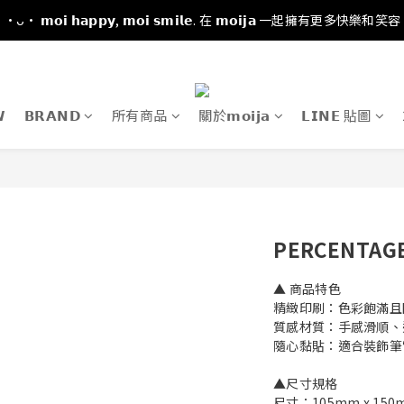
·ᴗ· 𝗺𝗼𝗶 𝗵𝗮𝗽𝗽𝘆, 𝗺𝗼𝗶 𝘀𝗺𝗶𝗹𝗲. 在 𝗺𝗼𝗶𝗷𝗮 一起擁有更多快樂和笑容

𝗕𝗥𝗔𝗡𝗗
所有商品
關於𝗺𝗼𝗶𝗷𝗮
𝗟𝗜𝗡𝗘 貼圖
PERCENTA
▲ 商品特色
精緻印刷：色彩飽滿且
質感材質：手感滑順、
隨心黏貼：適合裝飾筆
▲尺寸規格
尺寸：105mm x 150