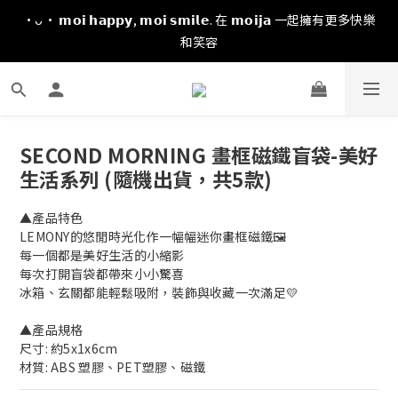
·ᴗ· 𝗺𝗼𝗶 𝗵𝗮𝗽𝗽𝘆, 𝗺𝗼𝗶 𝘀𝗺𝗶𝗹𝗲. 在 𝗺𝗼𝗶𝗷𝗮 一起擁有更多快樂
和笑容
SECOND MORNING 畫框磁鐵盲袋-美好
生活系列 (隨機出貨，共5款)
▲產品特色
LEMONY的悠閒時光化作一幅幅迷你畫框磁鐵🖼️
每一個都是美好生活的小縮影
每次打開盲袋都帶來小小驚喜
冰箱、玄關都能輕鬆吸附，裝飾與收藏一次滿足💛
▲產品規格
尺寸: 約5x1x6cm
材質: ABS 塑膠、PET塑膠、磁鐵