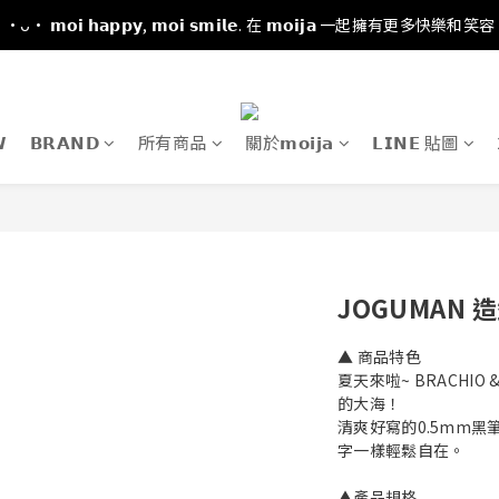
·ᴗ· 𝗺𝗼𝗶 𝗵𝗮𝗽𝗽𝘆, 𝗺𝗼𝗶 𝘀𝗺𝗶𝗹𝗲. 在 𝗺𝗼𝗶𝗷𝗮 一起擁有更多快樂和笑容

𝗕𝗥𝗔𝗡𝗗
所有商品
關於𝗺𝗼𝗶𝗷𝗮
𝗟𝗜𝗡𝗘 貼圖
JOGUMAN 
▲ 商品特色
夏天來啦~ BRACHIO
的大海！
清爽好寫的0.5mm
字一樣輕鬆自在。
▲產品規格