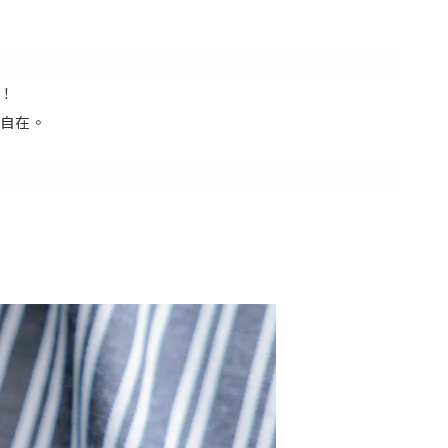
海！
鬆自在。