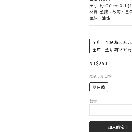
尺寸: 約(Ø)1cm X (
材質: 塑膠、矽膠、黑
筆芯：油性
全店，全站滿1000元
全店，全站滿1800元
NT$250
款式
: 夏日款
夏日款
數量
加入購物車