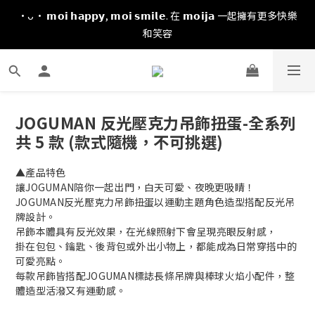
·ᴗ· 𝗺𝗼𝗶 𝗵𝗮𝗽𝗽𝘆, 𝗺𝗼𝗶 𝘀𝗺𝗶𝗹𝗲. 在 𝗺𝗼𝗶𝗷𝗮 一起擁有更多快樂
和笑容
JOGUMAN 反光壓克力吊飾扭蛋-全系列
共 5 款 (款式隨機，不可挑選)
▲產品特色
讓JOGUMAN陪你一起出門，白天可愛、夜晚更吸睛！
JOGUMAN反光壓克力吊飾扭蛋以運動主題角色造型搭配反光吊
牌設計。
吊飾本體具有反光效果，在光線照射下會呈現亮眼反射感，
掛在包包、鑰匙、後背包或外出小物上，都能成為日常穿搭中的
可愛亮點。
每款吊飾皆搭配JOGUMAN標誌長條吊牌與棒球火焰小配件，整
體造型活潑又有運動感。