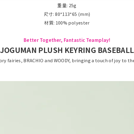
重量: 25g
尺寸: 80*113*65 (mm)
材質: 100% polyester
Better Together, Fantastic Teamplay!
JOGUMAN PLUSH KEYRING BASEBAL
ory fairies, BRACHIO and WOODY, bringing a touch of joy to the