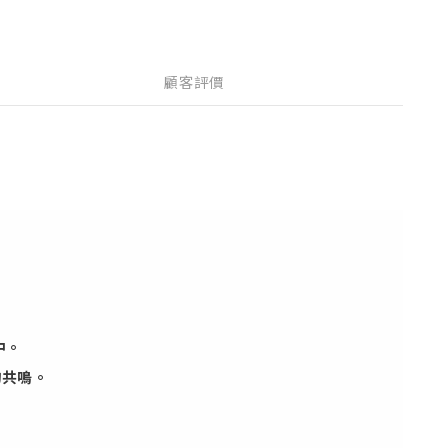
顧客評價
中。
的共鳴。