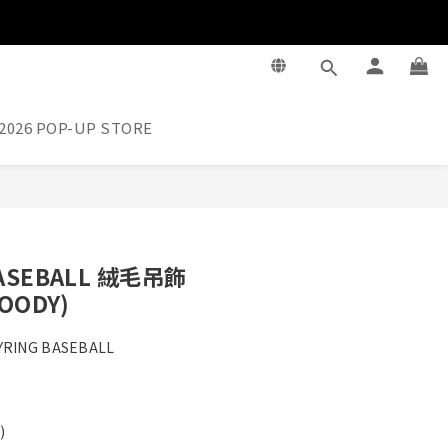
2026 POP-UP STORE
立即購買
ASEBALL 絨毛吊飾
OODY)
YRING BASEBALL
)