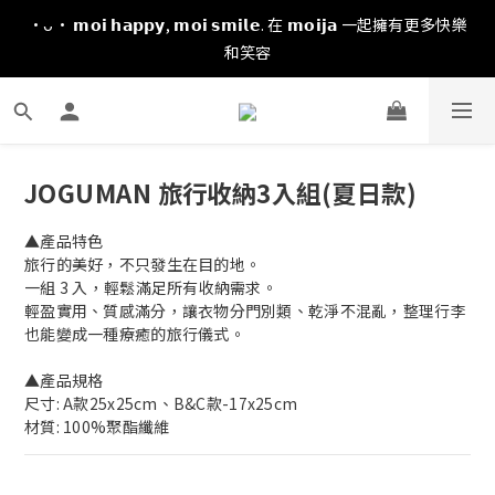
·ᴗ· 𝗺𝗼𝗶 𝗵𝗮𝗽𝗽𝘆, 𝗺𝗼𝗶 𝘀𝗺𝗶𝗹𝗲. 在 𝗺𝗼𝗶𝗷𝗮 一起擁有更多快樂
和笑容
JOGUMAN 旅行收納3入組(夏日款)
▲產品特色
旅行的美好，不只發生在目的地。
一組 3 入，輕鬆滿足所有收納需求。
輕盈實用、質感滿分，讓衣物分門別類、乾淨不混亂，整理行李
也能變成一種療癒的旅行儀式。
▲產品規格
尺寸: A款25x25cm、B&C款-17x25cm
材質: 100%聚酯纖維