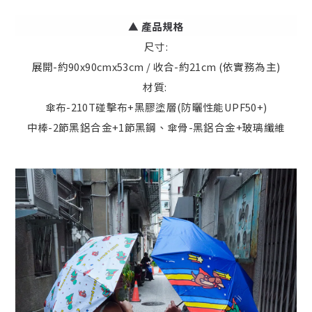
▲
產品規格
尺寸:
展開-約90x90cmx53cm / 收合-約21cm (依實務為主)
材質:
傘布-210T碰擊布+黑膠塗層(防曬性能UPF50+)
中棒-2節黑鋁合金+1節黑鋼、傘骨-黑鋁合金+玻璃纖維