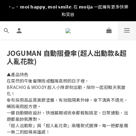
·ᴗ· 𝗺𝗼𝗶 𝗵𝗮𝗽𝗽𝘆, 𝗺𝗼𝗶 𝘀𝗺𝗶𝗹𝗲. 在 𝗺𝗼𝗶𝗷𝗮 一起擁有更多快樂
和笑容
JOGUMAN 自動摺疊傘(超人出動款&超
人亂花款)
▲產品特色
在突然的午後雷陣雨或豔陽高照的日子裡，
BRACHIO & WOODY 超人小隊即刻出動，陪你一起迎戰天氣變
化！
傘布採用高品質黑膠塗層，有效阻隔紫外線，傘下清爽不透光，
晴雨兩用超方便。
一鍵自動開收設計，快速展開或收傘都輕鬆搞定，日常通勤、出
遊都能帥氣應對。
「超人出動款」與「超人亂花款」兩種款式選擇，每一把都是獨
一無二的超萌英雄感！