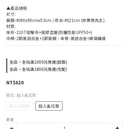
▲產品規格
尺寸:
展開-約90x90cmx53cm / 收合-約21cm (依實務為主)
材質: 
傘布-210T碰擊布+黑膠塗層(防曬性能UPF50+)
中棒-2節黑鋁合金+1節黑鋼、傘骨-黑鋁合金+玻璃纖維
全店，全站滿1000元免運(超取)
全店，全站滿1800元免運(宅配)
NT$620
款式
: 超人亂花款
超人出動款
超人亂花款
數量