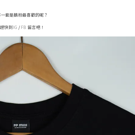
哪一套是鵝粉最喜歡的呢？
趕快到
IG
/
FB
留言吧！