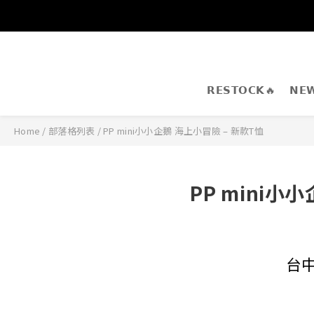
𝗥𝗘𝗦𝗧𝗢𝗖𝗞🔥
𝗡𝗘
Home
/
部落格列表
/
PP mini小小企鵝 海上小冒險 – 新款T恤
PP mini小
台中