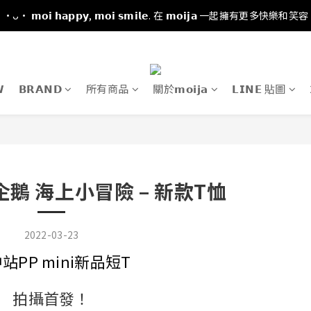
·ᴗ· 𝗺𝗼𝗶 𝗵𝗮𝗽𝗽𝘆, 𝗺𝗼𝗶 𝘀𝗺𝗶𝗹𝗲. 在 𝗺𝗼𝗶𝗷𝗮 一起擁有更多快樂和笑容

𝗕𝗥𝗔𝗡𝗗
所有商品
關於𝗺𝗼𝗶𝗷𝗮
𝗟𝗜𝗡𝗘 貼圖
小企鵝 海上小冒險 – 新款T恤
2022-03-23
站PP mini新品短T
拍攝首發！