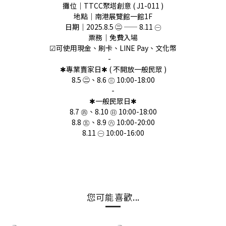
攤位｜TTCC聚塔創意 ( J1-011 )
地點｜南港展覽館一館1F
日期｜2025.8.5 ㊁ —— 8.11 ㊀
票務｜免費入場
☑可使用現金、刷卡、LINE Pay、文化幣
-
✱專業賣家日✱ ( 不開放一般民眾 )
8.5 ㊁、8.6 ㊂ 10:00-18:00
-
✱一般民眾日✱
8.7 ㊃、8.10 ㊐ 10:00-18:00
8.8 ㊄、8.9 ㊅ 10:00-20:00
8.11 ㊀ 10:00-16:00
您可能喜歡...