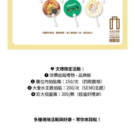
💙 文博限定活動：
❶ 消費追蹤禮物 - 品牌扇
❷ 攤位內拍貼機：150/次 （四款圖框）
❸ 大會水主題拍貼：200/次（SEMO主題）
❹ 巨大扭蛋機：300/顆（超值好禮🎁）
多種現場活動與好康，等你來踩點！