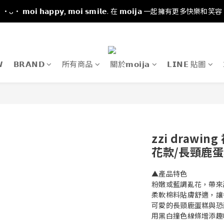
·ᴗ· 𝗺𝗼𝗶 𝗵𝗮𝗽𝗽𝘆, 𝗺𝗼𝗶 𝘀𝗺𝗶𝗹𝗲. 在 𝗺𝗼𝗶𝗷𝗮 一起擁有更多快樂和笑容

𝗕𝗥𝗔𝗡𝗗
所有商品
關於𝗺𝗼𝗶𝗷𝗮
𝗟𝗜𝗡𝗘 貼圖
zzi drawi
花款/長頸鹿蛋
▲產品特色
粉嫩或藍調亂花，帶來
柔軟棉料貼膚舒適，讓
可愛的長頸鹿蛋糕與恐
用黑白撞色線條增添趣