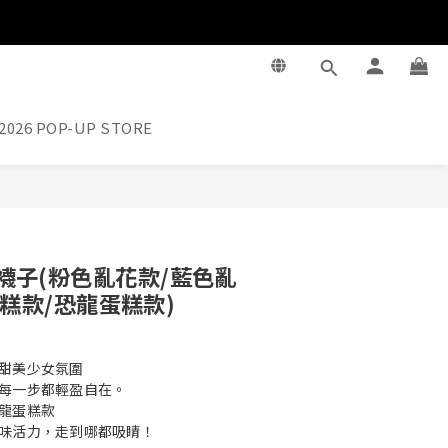
2026 POP-UP STORE
立即購買
ng 襪子(粉色亂花款/藍色亂
糕款/恐龍蛋糕款)
甜美少女氛圍
每一步都輕盈自在。
龍蛋糕款
味活力，走到哪都吸睛！