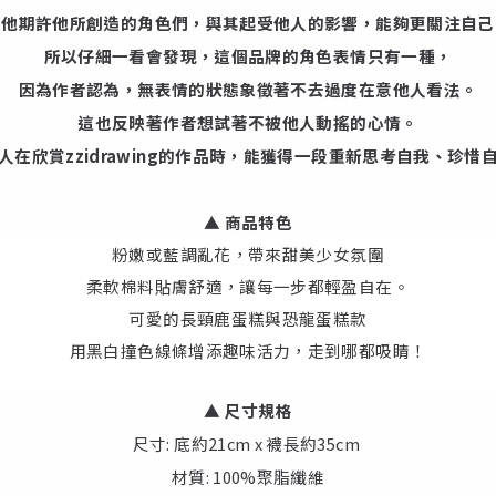
而他期許他所創造的角色們，與其起受他人的影響，能夠更關注自己
所以仔細一看會發現，這個品牌的角色表情只有一種，
因為作者認為，無表情的狀態象徵著不去過度在意他人看法。
這也反映著作者想試著不被他人動搖的心情。
人在欣賞zzidrawing的作品時，能獲得一段重新思考自我、珍惜
▲ 商品特色
粉嫩或藍調亂花，帶來甜美少女氛圍
柔軟棉料貼膚舒適，讓每一步都輕盈自在。
可愛的長頸鹿蛋糕與恐龍蛋糕款
用黑白撞色線條增添趣味活力，走到哪都吸睛！
▲ 尺寸規格
尺寸: 底約21cm x 襪長約35cm
材質: 100%聚脂纖維