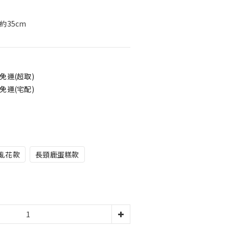
約35cm 
免運(超取)
免運(宅配)
亂花款
長頸鹿蛋糕款