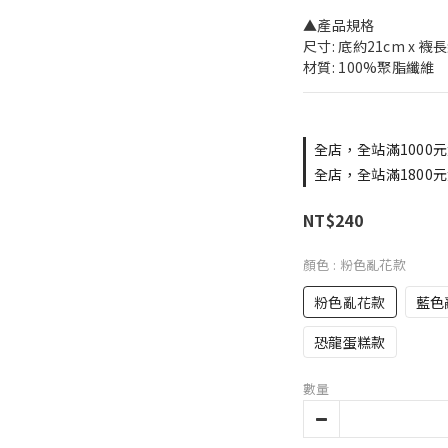
▲產品規格
尺寸: 底約21cm x 襪長
材質: 100%聚脂纖維
全店，全站滿1000元
全店，全站滿1800元
NT$240
顏色
: 粉色亂花款
粉色亂花款
藍色
恐龍蛋糕款
數量