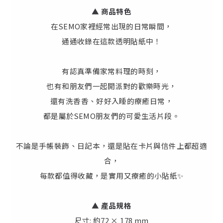
▲ 商品特色
在SEMO家裡經常出現的日常瞬間，
通通收錄在這款透明貼紙中！
有認真準備家常料理的時刻，
也有和朋友們一起開派對的歡樂時光，
還有洗香香、好好入睡的療癒日常，
都是屬於SEMO朋友們的可愛生活片段。
不論是手帳裝飾、日記本，還是貼在卡片與信件上都超適
合，
每款都值得收藏，是實用又療癒的小貼紙✨
▲
產
品規格
尺寸: 約72 × 178 mm