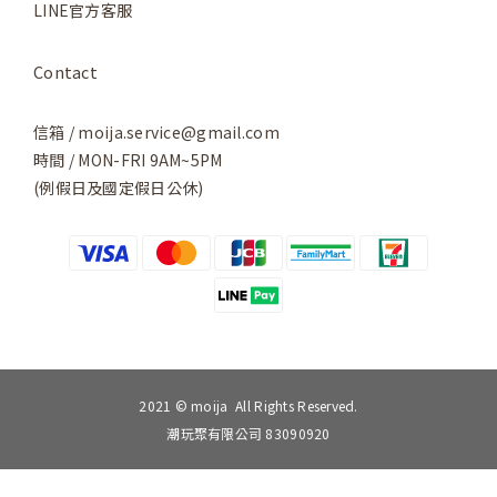
-------------------------------
．商品購物須知 ．
※
下單前請詳閱商品詳情，下單結帳即代表同意訂購規範。
※ 商品照片中使用的其他道具配件不包含在販售商品內。
※ 商品照片因拍攝關係可能與實物略有色差，僅供參考，實
際商品樣式以供貨為準。
※ 下單前請確認品項和款式是否正確。
※ 商品出貨需2-4個工作天（不含例假日）