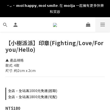
·ᴗ· 𝗺𝗼𝗶 𝗵𝗮𝗽𝗽𝘆, 𝗺𝗼𝗶 𝘀𝗺𝗶𝗹𝗲. 在 𝗺𝗼𝗶𝗷𝗮 一起擁有更多快樂
和笑容
【小樹派派】印章(Fighting/Love/For
you/Hello)
▲ 產品規格
款式: 4款 
尺寸: 約2cm x 2cm
全店，全站滿1000元免運(超取)
全店，全站滿1800元免運(宅配)
NT$180