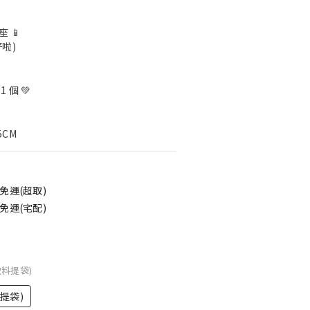
 📱
啦)
 個 💚
5CM
免運(超取)
免運(宅配)
飲料提袋)
提袋)