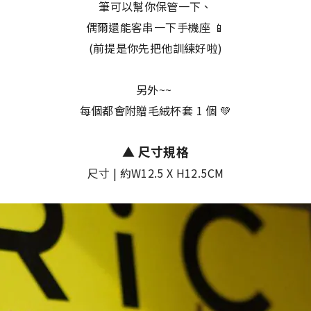
筆可以幫你保管一下、
偶爾還能客串一下手機座 📱
(前提是你先把他訓練好啦)
另外~~
每個都會附贈毛絨杯套 1 個 💚
▲
尺寸規格
尺寸 | 約W12.5 X H12.5CM