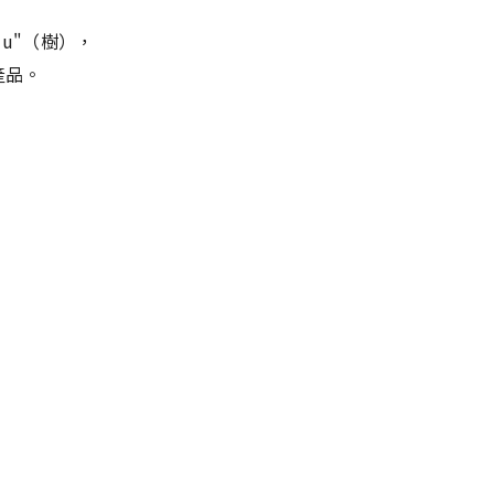
puu"（樹），
產品。
。