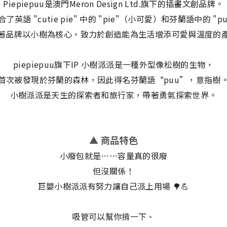
Piepiepuu是澳門Meron Design Ltd.旗下的插畫文創品牌。
英語 "cutie pie" 中的 "pie"（小可愛）和芬蘭語中的 "
著品牌以小樹為核心，致力於創造能為生活增添可愛與溫度的
piepiepuu旗下IP 小樹派派是一種外型像松樹的生物，
首次被發現於芬蘭的森林，因此得名芬蘭語“puu”，意指樹
小樹派派是天生的探索者和旅行家，帶著勇氣探索世界。
▲ 商品特色
小廢包就是……容量真的很廢
但沒關係！
巨嬰小樹派派有努力讓自己派上用場 🌳💪
吸管可以幫你揹一下、