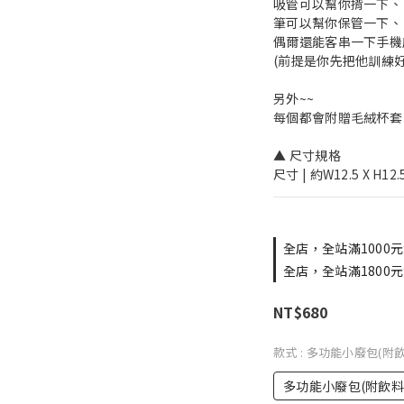
吸管可以幫你揹一下、
筆可以幫你保管一下、
偶爾還能客串一下手機座
(前提是你先把他訓練好
另外~~ 
每個都會附贈毛絨杯套 1
▲ 尺寸規格
尺寸 | 約W12.5 X H12.
全店，全站滿1000元
全店，全站滿1800元
NT$680
款式
: 多功能小廢包(附
多功能小廢包(附飲料