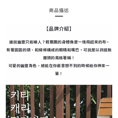
商品描述
【品牌介紹】
誰說幽靈只能嚇人？輕飄飄的身體像是一塊飛起來的布~
有著圓圓的頭、和線條構成的眼睛和嘴巴，可說是以詼諧無
厘頭的風格著稱！
可愛的幽靈角色，總能在你最意想不到的時候給你神來一
筆！