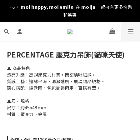
·ᴗ· 𝗺𝗼𝗶 𝗵𝗮𝗽𝗽𝘆, 𝗺𝗼𝗶 𝘀𝗺𝗶𝗹𝗲. 在 𝗺𝗼𝗶𝗷𝗮 一起擁有更多快樂
和笑容
PERCENTAGE 壓克力吊飾(貓咪天使)
▲ 商品特色
透亮升級：高規壓克力材質，圖案清晰細緻。
質感工藝：邊緣平滑、清澈透明，展現精品規格。
隨心搭配：鑰匙圈、包包掛飾兩用，百搭有型。
▲尺寸規格
尺寸：約45x48mm
材質：壓克力、金屬
全店，全站滿1000元免運(超取)